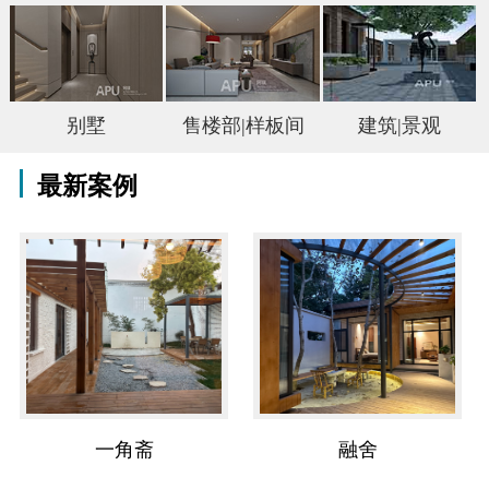
别墅
售楼部|样板间
建筑|景观
最新案例
一角斋
融舍