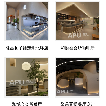
隆昌包子铺定州北环店
和悦会会所咖啡厅
和悦会会所餐厅
隆昌豆捞餐厅设计