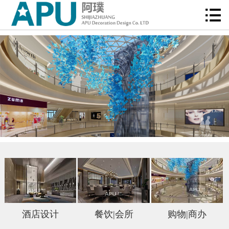

首页

关于阿璞
新闻动态
经典案例
项目服务
诚聘英才
联系我们
在线留言
酒店设计
餐饮|会所
购物|商办