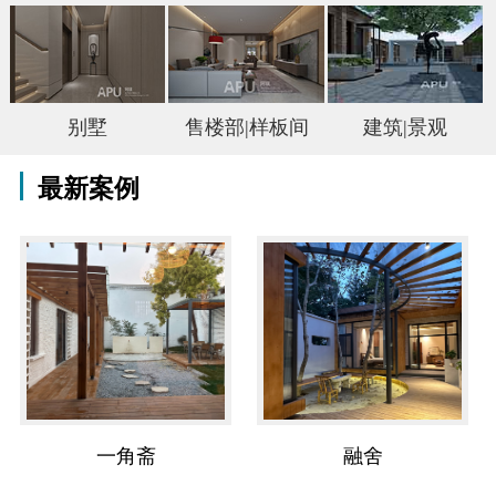
别墅
售楼部|样板间
建筑|景观
最新案例
一角斋
融舍