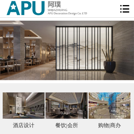

首页

关于阿璞
新闻动态
经典案例
项目服务
诚聘英才
联系我们
在线留言
酒店设计
餐饮|会所
购物|商办