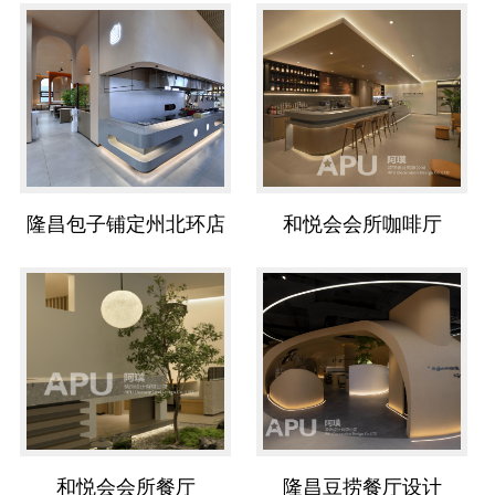
隆昌包子铺定州北环店
和悦会会所咖啡厅
和悦会会所餐厅
隆昌豆捞餐厅设计